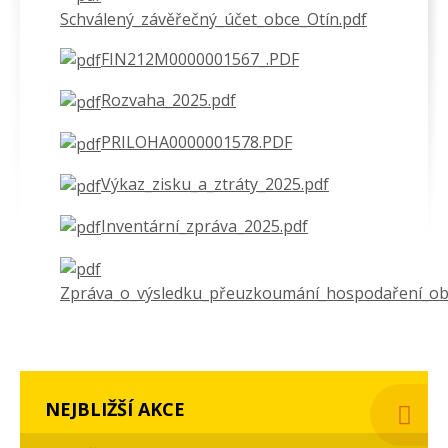
Schválený_závěřečný_účet_obce_Otín.pdf
FIN212M0000001567_.PDF
Rozvaha_2025.pdf
PRILOHA0000001578.PDF
Výkaz_zisku_a_ztráty_2025.pdf
Inventární_zpráva_2025.pdf
Zpráva_o_výsledku_přeuzkoumání_hospodaření_obc
NEJBLIŽŠÍ AKCE