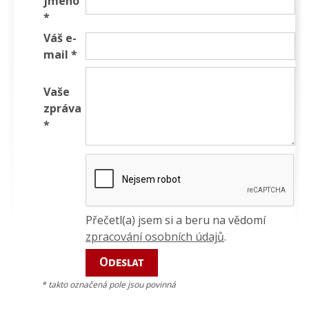
jméno
*
Váš e-
mail *
Vaše
zpráva
*
Přečetl(a) jsem si a beru na vědomí
zpracování osobních údajů
.
* takto označená pole jsou povinná